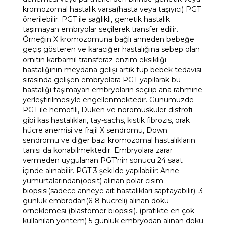
kromozomal hastalık varsa(hasta veya taşıyıcı) PGT
önerilebilir. PGT ile sağlıklı, genetik hastalık
taşımayan embryolar seçilerek transfer edilir.
Örneğin X kromozomuna bağlı anneden bebeğe
geçiş gösteren ve karaciğer hastalığına sebep olan
ornitin karbamil transferaz enzim eksikliği
hastalığının meydana gelişi artık tüp bebek tedavisi
sırasında gelişen embryolara PGT yapılarak bu
hastalığı taşımayan embryoların seçilip ana rahmine
yerleştirilmesiyle engellenmektedir. Günümüzde
PGT ile hemofili, Duken ve nöromüsküler distrofi
gibi kas hastalıkları, tay-sachs, kistik fibrozis, orak
hücre anemisi ve frajil X sendromu, Down
sendromu ve diğer bazı kromozomal hastalıkların
tanısı da konabilmektedir. Embryolara zarar
vermeden uygulanan PGT'nin sonucu 24 saat
içinde alınabilir. PGT 3 şekilde yapılabilir: Anne
yumurtalarından(oosit) alınan polar cisim
biopsisi(sadece anneye ait hastalıkları saptayabilir). 3
günlük embrodan(6-8 hücreli) alınan doku
örneklemesi (blastomer biopsisi). (pratikte en çok
kullanılan yöntem) 5 günlük embryodan alınan doku