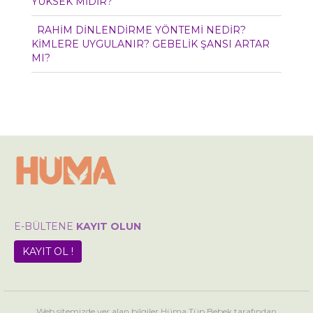
YÜKSEK MİDİR?
RAHİM DİNLENDİRME YÖNTEMİ NEDİR?
KİMLERE UYGULANIR? GEBELİK ŞANSI ARTAR
MI?
E-BÜLTENE
KAYIT OLUN
KAYIT OL !
Web sitemizde yer alan bilgiler Hüma Tüp Bebek tarafından