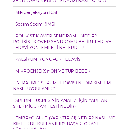
SENDROMU NEDİR? TEDAVİSİ NASIL OLUR?
Mikroenjeksiyon ICSI
Sperm Seçimi (IMSI)
POLİKİSTİK OVER SENDROMU NEDİR?
POLİKİSTİK OVER SENDROMU BELİRTİLERİ VE
TEDAVİ YÖNTEMLERİ NELERDİR?
KALSİYUM İYONOFOR TEDAVİSİ
MİKROENJEKSİYON VE TÜP BEBEK
İNTRALİPİD SERUM TEDAVİSİ NEDİR KİMLERE
NASIL UYGULANIR?
SPERM HÜCRESİNİN ANALİZİ İÇİN YAPILAN
SPERMİOGRAM TESTİ NEDİR?
EMBRYO GLUE (YAPIŞTIRICI) NEDİR? NASIL VE
KİMLERDE KULLANILIR? BAŞARI ORANI