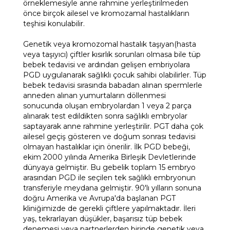
örneklemesiyle anne rahmine yerleştirilmeden
önce birçok ailesel ve kromozamal hastalıkların
teşhisi konulabilir.
Genetik veya kromozomal hastalık taşıyan(hasta
veya taşıyıcı) çiftler kısırlık sorunları olmasa bile tüp
bebek tedavisi ve ardından gelişen embriyolara
PGD uygulanarak sağlıklı çocuk sahibi olabilirler. Tüp
bebek tedavisi sırasında babadan alınan spermlerle
anneden alınan yumurtaların döllenmesi
sonucunda oluşan embryolardan 1 veya 2 parça
alınarak test edildikten sonra sağlıklı embryolar
saptayarak anne rahmine yerleştirilir. PGT daha çok
ailesel geçiş gösteren ve doğum sonrası tedavisi
olmayan hastalıklar için önerilir. İlk PGD bebeği,
ekim 2000 yılında Amerika Birleşik Devletlerinde
dünyaya gelmiştir. Bu gebelik toplam 15 embryo
arasından PGD ile seçilen tek sağlıklı embryonun
transferiyle meydana gelmiştir. 90'lı yılların sonuna
doğru Amerika ve Avrupa'da başlanan PGT
kliniğimizde de gerekli çiftlere yapılmaktadır. İleri
yaş, tekrarlayan düşükler, başarısız tüp bebek
denemesi veya partnerlerden birinde genetik veya