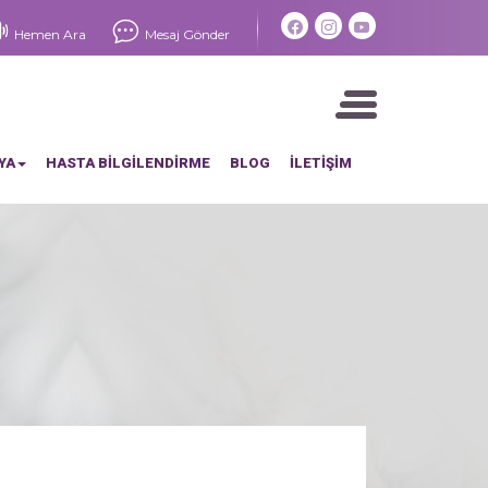
×
Hemen Ara
Mesaj Gönder
YA
HASTA BİLGİLENDİRME
BLOG
İLETİŞİM