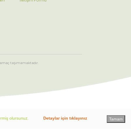
eri
İletişim Formu
ci amaç taşımamaktadır.
ermiş olursunuz.
Detaylar için tıklayınız
Tamam