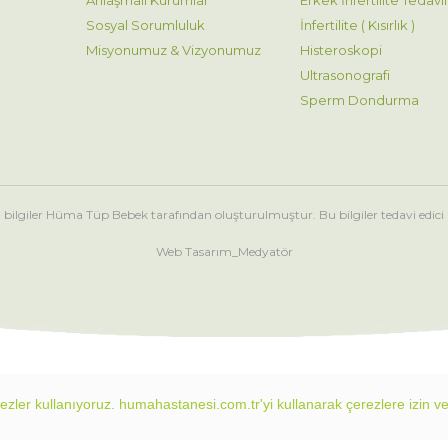
Anlaşmalı Kurumlar
Erkek İnfertilite Tedavil
Sosyal Sorumluluk
İnfertilite ( Kısırlık )
Misyonumuz & Vizyonumuz
Histeroskopi
Ultrasonografi
Sperm Dondurma
 bilgiler Hüma Tüp Bebek tarafından oluşturulmuştur. Bu bilgiler tedavi edi
Web Tasarım_
Medyatör
rezler kullanıyoruz. humahastanesi.com.tr'yi kullanarak çerezlere izin v