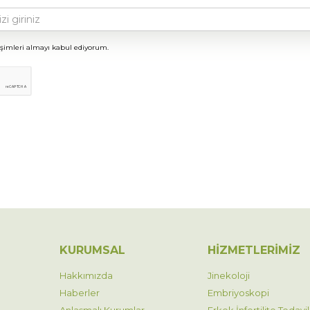
işimleri almayı kabul ediyorum.
KURUMSAL
HİZMETLERİMİZ
Hakkımızda
Jinekoloji
Haberler
Embriyoskopi