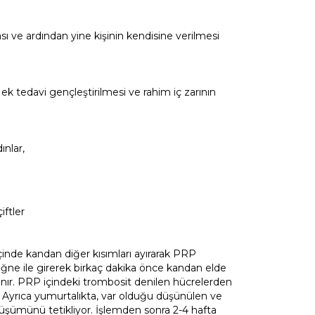
sı ve ardından yine kişinin kendisine verilmesi
ek tedavi gençleştirilmesi ve rahim iç zarının
ınlar,
ftler
çinde kandan diğer kısımları ayırarak PRP
 iğne ile girerek birkaç dakika önce kandan elde
nlanır. PRP içindeki trombosit denilen hücrelerden
. Ayrıca yumurtalıkta, var olduğu düşünülen ve
nüşümünü tetikliyor. İşlemden sonra 2-4 hafta