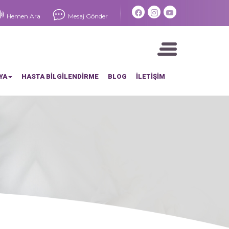
×
Hemen Ara
Mesaj Gönder
YA
HASTA BİLGİLENDİRME
BLOG
İLETİŞİM