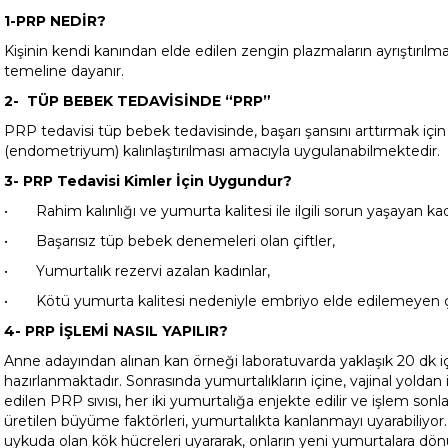
1-PRP NEDİR?
Kişinin kendi kanından elde edilen zengin plazmaların ayrıştırılma
temeline dayanır.
2- TÜP BEBEK TEDAVİSİNDE “PRP”
PRP tedavisi tüp bebek tedavisinde, başarı şansını arttırmak için 
(endometriyum) kalınlaştırılması amacıyla uygulanabilmektedir.
3- PRP Tedavisi Kimler İçin Uygundur?
•
Rahim kalınlığı ve yumurta kalitesi ile ilgili sorun yaşayan kad
•
Başarısız tüp bebek denemeleri olan çiftler,
•
Yumurtalık rezervi azalan kadınlar,
•
Kötü yumurta kalitesi nedeniyle embriyo elde edilemeyen çi
4- PRP İŞLEMİ NASIL YAPILIR?
Anne adayından alınan kan örneği laboratuvarda yaklaşık 20 dk i
hazırlanmaktadır. Sonrasında yumurtalıkların içine, vajinal yoldan
edilen PRP sıvısı, her iki yumurtalığa enjekte edilir ve işlem so
üretilen büyüme faktörleri, yumurtalıkta kanlanmayı uyarabiliyor
uykuda olan kök hücreleri uyararak, onların yeni yumurtalara dö