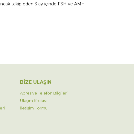
r. Ancak takip eden 3 ay içinde FSH ve AMH
BİZE ULAŞIN
Adres ve Telefon Bilgileri
Ulaşım Krokisi
eri
İletişim Formu